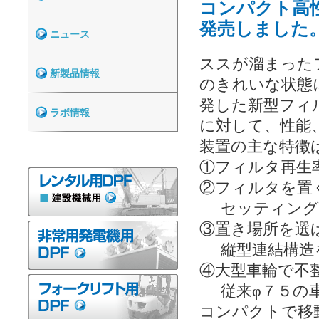
コンパクト高
発売しました
ニュース
ススが溜まった
新製品情報
のきれいな状態
発した新型フィ
ラボ情報
に対して、性能
装置の主な特徴
①フィルタ再生
②フィルタを置
セッティング
③置き場所を選
縦型連結構造
④大型車輪で不
従来φ７５の
コンパクトで移