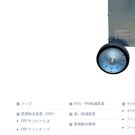
トップ
NOx・PM低減装置
その
その
黒煙除去装置（DPF）
臭い低減装置
フィ
DPFモコビーとは
黒煙解決事例
フィ
DPFラインナップ