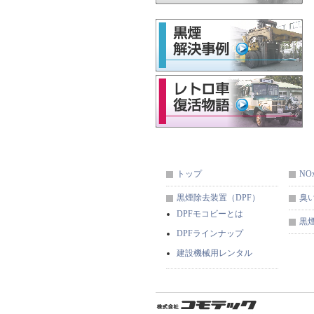
トップ
NO
黒煙除去装置（DPF）
臭
DPFモコビーとは
黒
DPFラインナップ
建設機械用レンタル