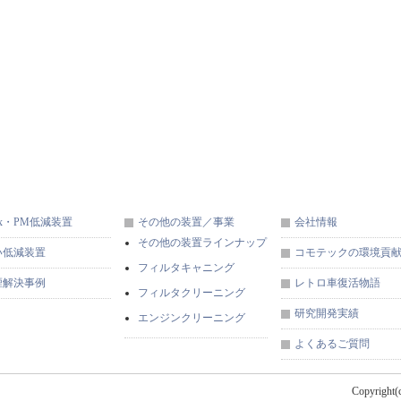
x・PM低減装置
その他の装置／事業
会社情報
その他の装置ラインナップ
い低減装置
コモテックの環境貢
フィルタキャニング
煙解決事例
レトロ車復活物語
フィルタクリーニング
研究開発実績
エンジンクリーニング
よくあるご質問
Copyright(