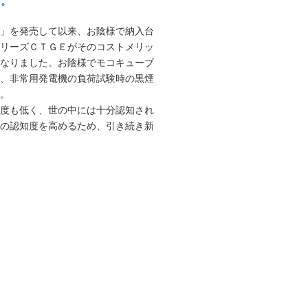
た。
Ｅ」を発売して以来、お陰様で納入台
シリーズＣＴＧＥがそのコストメリッ
になりました。お陰様でモコキューブ
は、非常用発電機の負荷試験時の黒煙
。
名度も低く、世の中には十分認知され
ブの認知度を高めるため、引き続き新