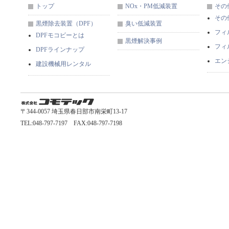
トップ
NOx・PM低減装置
その
その
黒煙除去装置（DPF）
臭い低減装置
フィ
DPFモコビーとは
黒煙解決事例
フィ
DPFラインナップ
エン
建設機械用レンタル
〒344-0057 埼玉県春日部市南栄町13-17
TEL:048-797-7197 FAX:048-797-7198